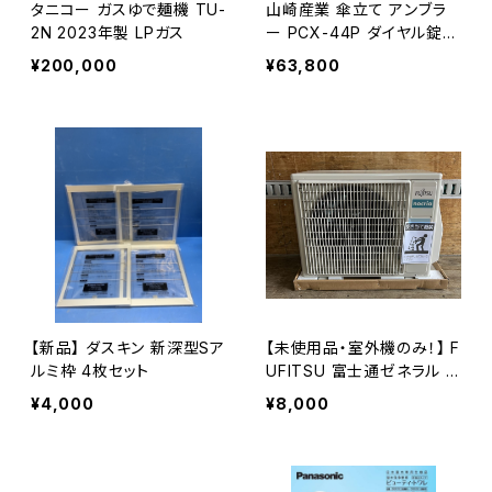
タニコー ガスゆで麺機 TU-
山崎産業 傘立て アンブラ
2N 2023年製 LPガス
ー PCX-44P ダイヤル錠式
44本
¥200,000
¥63,800
【新品】 ダスキン 新深型Sア
【未使用品・室外機のみ！】 F
ルミ枠 4枚セット
UFITSU 富士通ゼネラル エ
アコン AO-D222M 2.2KW
¥4,000
¥8,000
6畳