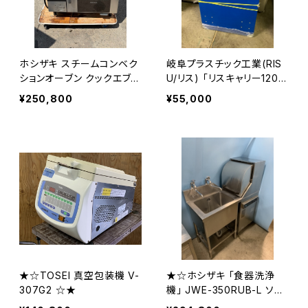
ホシザキ スチームコンベク
岐阜プラスチック工業(RIS
ションオーブン クックエブリ
U/リス) 「リスキャリー120・
オ MIC-5TC3-L 三相200
75」(特大) 固定型
¥250,800
¥55,000
V 2019年製
★☆TOSEI 真空包装機 V-
★☆ホシザキ 「食器洗浄
307G2 ☆★
機」 JWE-350RUB-L ソイ
ルドシンクセット☆★