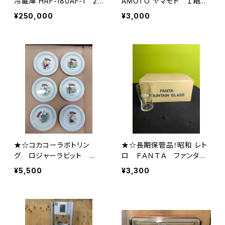
冷蔵庫 HRF-180AF-1 20
AMOTO ヤマモト １箱
23年製
ゴグル形保護めがね YG-
¥250,000
¥3,000
5090 HF N☆★
★☆コカコーラボトリン
★☆長期保管品！昭和 レト
グ ロジャーラビット
ロ ＦＡＮＴＡ ファンタ
皿 プレート 6枚セット
コップ 12個入り 1箱☆★
¥5,500
¥3,300
コカ・コーラ 昭和レトロ
☆★