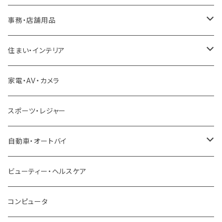
事務・店舗用品
厨房機器
住まい・インテリア
冷凍ユニット
足場
家電・AV・カメラ
製氷機
雪対策
スポーツ・レジャー
冷蔵ショーケース
除雪機
自動車・オートバイ
クロスバイク ロードバイク
ビューティー・ヘルスケア
ロードバイク
トラック ダンプ
コンピュータ