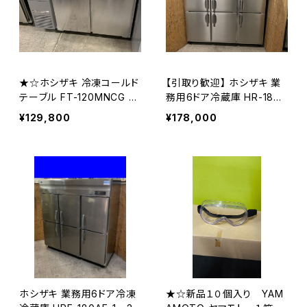
★☆ホシザキ 冷凍コールド
【引取り歓迎】 ホシザキ 業
テーブル FT-120MNCG 2
務用6ドア冷蔵庫 HR-180A
023年製 単相100V☆★
T3
¥129,800
¥178,000
ホシザキ 業務用6ドア冷凍
★☆新品１０個入り YAM