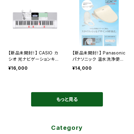
【新品未開封！】 CASIO カ
【新品未開封！】 Panasonic
シオ 光ナビゲーションキー
パナソニック 温水洗浄便座
ボード LK-512 61鍵 200曲
CH951SPF ビューティ・ト
¥16,000
¥14,000
内蔵 600音色 録音機能
ワレ 貯湯式 暖房便座 パス
テルアイボリー ③
もっと見る
Category