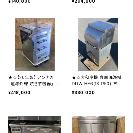
¥140,800
¥294,800
★☆【20年製】 アンナカ
★☆大和冷機 食器洗浄機
「遠赤外線 焼き芋機器」 NE
DDW-HE6(13-R50) 三相2
Y-11W ほくほく君 本格石焼
00V 2022年製☆★
¥418,000
¥330,000
き芋 2段式 ☆★