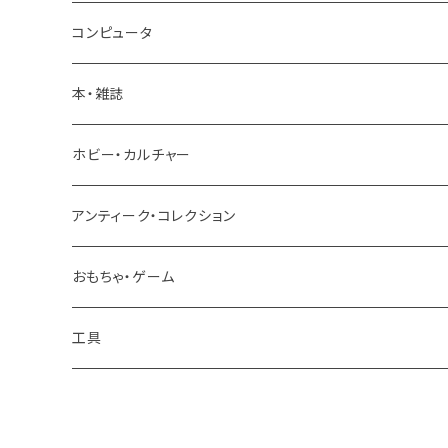
ロードバイク
トラック ダンプ
コンピュータ
パーツ
本・雑誌
建設機械 重機
ホビー・カルチャー
アンティーク・コレクション
おもちゃ・ゲーム
工具