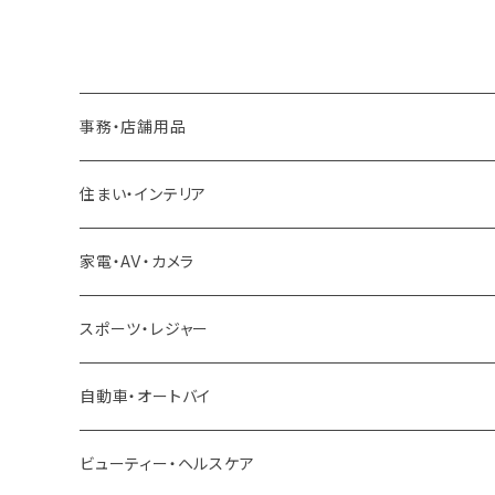
事務・店舗用品
厨房機器
住まい・インテリア
冷凍ユニット
足場
家電・AV・カメラ
製氷機
雪対策
スポーツ・レジャー
冷蔵ショーケース
除雪機
自動車・オートバイ
クロスバイク ロードバイク
ビューティー・ヘルスケア