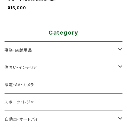
高：100ｍｍ 燃料 緩衝
¥15,000
用プレート 発電機 防油
堤 オイルパン フューエ
ルプレート 油分対策 燃
料漏れ 現場
Category
事務・店舗用品
厨房機器
住まい・インテリア
冷凍ユニット
足場
家電・AV・カメラ
製氷機
雪対策
スポーツ・レジャー
冷蔵ショーケース
除雪機
自動車・オートバイ