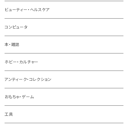
クロスバイク ロードバイク
ビューティー・ヘルスケア
ロードバイク
トラック ダンプ
コンピュータ
パーツ
本・雑誌
建設機械 重機
ホビー・カルチャー
アンティーク・コレクション
おもちゃ・ゲーム
工具