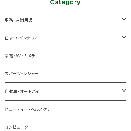
Category
事務・店舗用品
厨房機器
住まい・インテリア
冷凍ユニット
足場
家電・AV・カメラ
製氷機
雪対策
スポーツ・レジャー
冷蔵ショーケース
除雪機
自動車・オートバイ
クロスバイク ロードバイク
ビューティー・ヘルスケア
ロードバイク
トラック ダンプ
コンピュータ