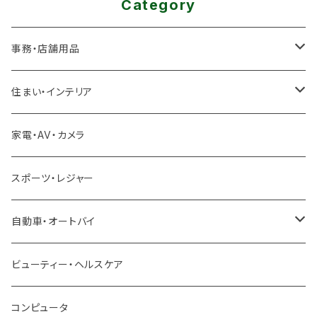
Category
事務・店舗用品
厨房機器
住まい・インテリア
冷凍ユニット
足場
家電・AV・カメラ
製氷機
雪対策
スポーツ・レジャー
冷蔵ショーケース
除雪機
自動車・オートバイ
クロスバイク ロードバイク
ビューティー・ヘルスケア
ロードバイク
トラック ダンプ
コンピュータ