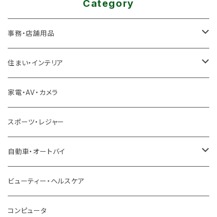
Category
事務・店舗用品
厨房機器
住まい・インテリア
冷凍ユニット
足場
家電・AV・カメラ
製氷機
雪対策
スポーツ・レジャー
冷蔵ショーケース
除雪機
自動車・オートバイ
クロスバイク ロードバイク
ビューティー・ヘルスケア
ロードバイク
トラック ダンプ
コンピュータ