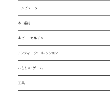
ロードバイク
トラック ダンプ
コンピュータ
パーツ
本・雑誌
建設機械 重機
ホビー・カルチャー
アンティーク・コレクション
おもちゃ・ゲーム
工具