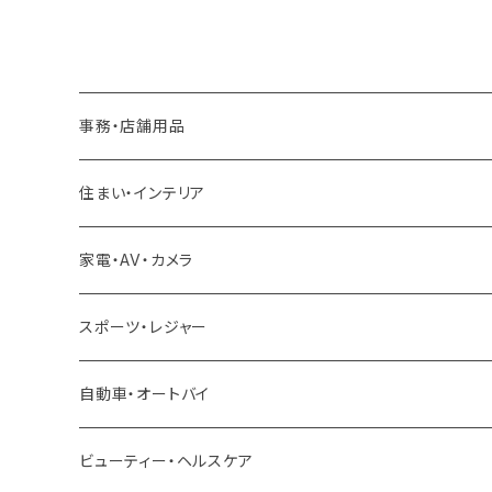
事務・店舗用品
厨房機器
住まい・インテリア
冷凍ユニット
足場
家電・AV・カメラ
製氷機
雪対策
スポーツ・レジャー
冷蔵ショーケース
除雪機
自動車・オートバイ
クロスバイク ロードバイク
ビューティー・ヘルスケア