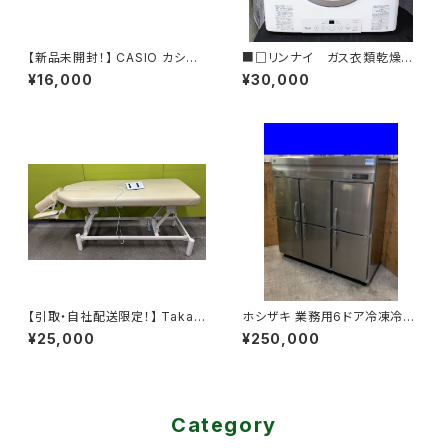
【新品未開封！】 CASIO カシオ
■□リンナイ ガス衣類乾燥
光ナビゲーションキーボード LK
機 乾太君 RDT-54S 202
¥16,000
¥30,000
-512 61鍵 200曲内蔵 600音
1年製 都市ガス用 5ｋｇ 12
色 録音機能
A 13A□■
【引取・自社配送限定！】 Takad
ホシザキ 業務用6ドア冷凍冷蔵
a Bed タカダベッド 電動 昇降
庫 HRF-180AF-1 2023年製
¥25,000
¥250,000
カイロベッド 整体ベッド 施術ベ
ッド マッサージベッド 岩手県 盛
岡市
Category