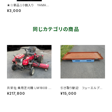
★☆新品１０個入り YAMAM
OTO ヤマモト １箱 ゴグル形
¥3,000
保護めがね YG-5090 HF
N☆★
同じカテゴリの商品
共栄社 乗用芝刈機 LM180B バ
引き取り歓迎 フューエルプレ
ロネス 3連リールモア 9馬力
ート1000×2600mm 高：100
¥217,800
¥15,000
ｍｍ 燃料 緩衝用プレー
ト 発電機 防油堤 オイルパ
ン フューエルプレート 油分
対策 燃料漏れ 現場