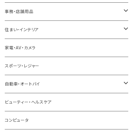
事務・店舗用品
厨房機器
住まい・インテリア
冷凍ユニット
足場
家電・AV・カメラ
製氷機
雪対策
スポーツ・レジャー
冷蔵ショーケース
除雪機
自動車・オートバイ
クロスバイク ロードバイク
ビューティー・ヘルスケア
ロードバイク
トラック ダンプ
コンピュータ