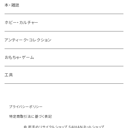
パーツ
本・雑誌
建設機械 重機
ホビー・カルチャー
アンティーク・コレクション
おもちゃ・ゲーム
工具
プライバシーポリシー
特定商取引法に基づく表記
© 岩手のリサイクルショップ SAIHANネットショップ